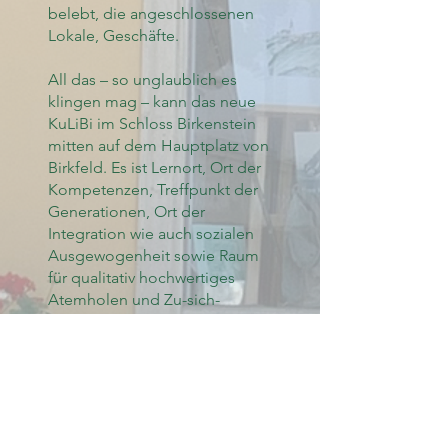
belebt, die angeschlossenen
Lokale, Geschäfte.
All das – so unglaublich es
klingen mag – kann das neue
KuLiBi im Schloss Birkenstein
mitten auf dem Hauptplatz von
Birkfeld. Es ist Lernort, Ort der
Kompetenzen, Treffpunkt der
Generationen, Ort der
Integration wie auch sozialen
Ausgewogenheit sowie Raum
für qualitativ hochwertiges
Atemholen und Zu-sich-
Kommen in einer immer
hektischeren, immer
schnelleren Welt.