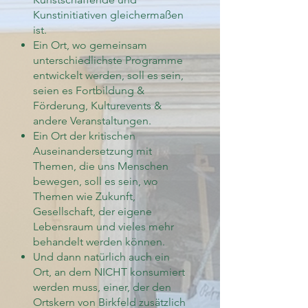
Kunstinitiativen gleichermaßen
ist.
Ein Ort, wo gemeinsam
unterschiedlichste Programme
entwickelt werden, soll es sein,
seien es Fortbildung &
Förderung, Kulturevents &
andere Veranstaltungen.
Ein Ort der kritischen
Auseinandersetzung mit
Themen, die uns Menschen
bewegen, soll es sein, wo
Themen wie Zukunft,
Gesellschaft, der eigene
Lebensraum und vieles mehr
behandelt werden können.
Und dann natürlich auch ein
Ort, an dem NICHT konsumiert
werden muss, einer, der den
Ortskern von Birkfeld zusätzlich